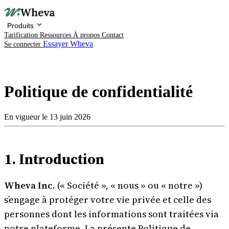
Produits
Tarification
Ressources
À propos
Contact
Essayer Wheva
Se connecter
Politique de confidentialité
En vigueur le 13 juin 2026
Produits
1. Introduction
Tarification
Ressources
Wheva Inc.
(« Société », « nous » ou « notre »)
s’engage à protéger votre vie privée et celle des
À propos
personnes dont les informations sont traitées via
notre plateforme. La présente Politique de
Contact