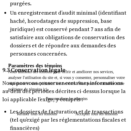
purgées.
Un enregistrement d’audit minimal (identifiant
haché, horodatages de suppression, base
juridique) est conservé pendant 7 ans afin de
satisfaire aux obligations de conservation des
dossiers et de répondre aux demandes des
personnes concernées.
Paramètres des témoins
9.3 Conservation légale
Nous utilisons des témoins pour offrir et améliorer nos services,
analyser l'utilisation du site et, si vous y consentez, personnaliser votre
Nous pouvons conserver certaines informations
expérience et vous présenter nos services. Vous pouvez consulter notre
politique de témoins
ici
.
au-delà des périodes décrites ci-dessus lorsque la
loi applicable l’exige, y compris :
Personnaliser
les témoins
Les dossiers de facturation et de transactions
Refuser
tous les témoins
Accepter
tous les témoins
(tel qu’exigé par les réglementations fiscales et
financières)