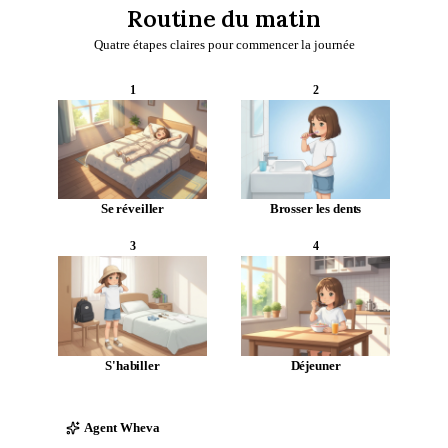
Routine du matin
Quatre étapes claires pour commencer la journée
1
2
Se réveiller
Brosser les dents
3
4
S'habiller
Déjeuner
Agent Wheva