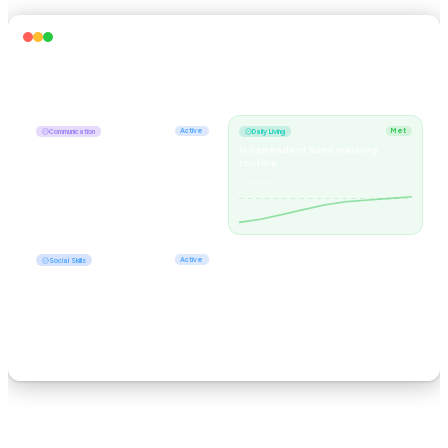
Behavioral Goals
New Goal
Track progress toward mastery
Active
Met
Communication
Daily Living
Requesting items using 3-word
Independent hand washing
phrases
routine
Percentage
Yes/No
Active
Social Skills
Turn-taking during group
activities
Frequency
Métriques