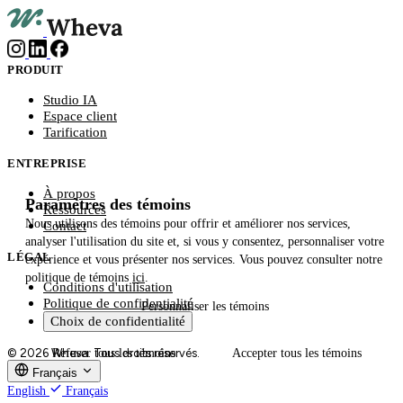
PRODUIT
Studio IA
Espace client
Tarification
ENTREPRISE
À propos
Paramètres des témoins
Ressources
Nous utilisons des témoins pour offrir et améliorer nos services,
Contact
analyser l'utilisation du site et, si vous y consentez, personnaliser votre
LÉGAL
expérience et vous présenter nos services. Vous pouvez consulter notre
politique de témoins
ici
.
Conditions d'utilisation
Politique de confidentialité
Personnaliser
les témoins
Choix de confidentialité
© 2026 Wheva. Tous droits réservés.
Refuser
tous les témoins
Accepter
tous les témoins
Français
English
Français