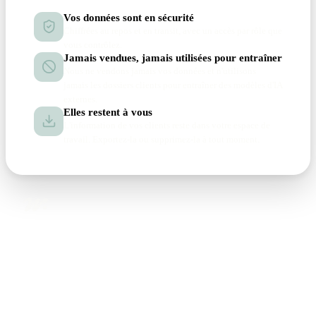
Vos données sont en sécurité
Chiffrées au repos et en transit, avec un accès par rôle que
vous contrôlez.
Jamais vendues, jamais utilisées pour entraîner
Nous ne vendons jamais vos données et n'utilisons
jamais les dossiers clients pour entraîner des modèles d'IA
externes.
Elles restent à vous
L'information de vos clients reste dans votre espace de
travail. Exportez-la ou supprimez-la à tout moment.
Produits
Deux produits conçus pour fonctionner