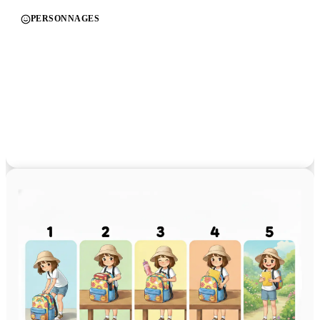
PERSONNAGES
Un visage familier, à chaque fois
Concevez des personnages uniques dont l'allure, la voix
et la personnalité correspondent à chaque client.
Gardez-les cohérents à travers tous les visuels, horaires
et histoires, afin que vos clients retrouvent le même
visage familier d'une séance à l'autre et abordent la suite
avec plus de confiance.