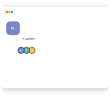
Emma L.
EL
7 years old • Diagnosed ASD
Enjoys music, puzzles, and outdoor play.
Log Data
Documents
Resources
GOALS
CARE TEAM
4
BC
BI
SL
Profil