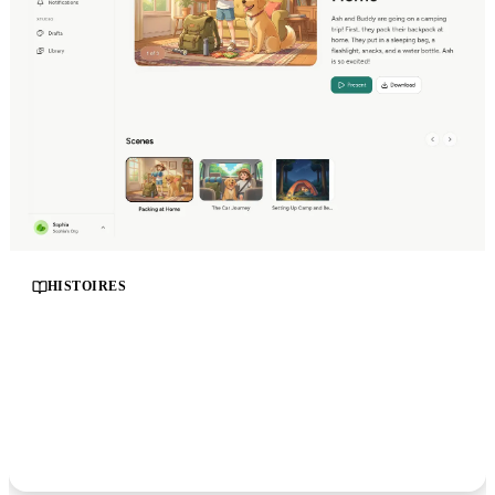
HISTOIRES
Des histoires sociales qui touchent
Construisez des histoires sociales dans la voix du client
pour enseigner des compétences, préparer des nouvelles
expériences et faciliter les transitions. Ajustez le niveau
de lecture et le ton pour que l'histoire rejoigne vraiment
la personne à qui elle est destinée.