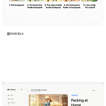
VISUELS
Des supports pour chaque objectif
Générez des séquences « d'abord, ensuite », des cartes-
repères, des tableaux de choix, des horaires et des
échelles d'émotions adaptés à chaque client et à chaque
objectif. Modifiez la mise en page, ajustez les mots, puis
imprimez ou partagez en quelques secondes, sans
compétences en design.