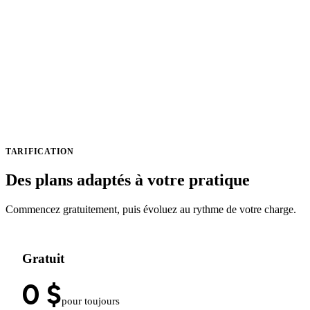
Suivez la progression de chaque objectif avec des
graphiques clairs, faciles à lire d'un coup d'œil. Repérez
ce qui fonctionne, ajustez ce qui ne va pas, et appuyez
chaque décision sur de vraies données.
TARIFICATION
Des plans adaptés à votre pratique
Commencez gratuitement, puis évoluez au rythme de votre charge.
Gratuit
0 $
pour toujours