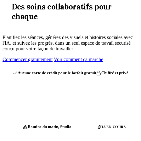
Des
soins
collaboratifs
pour
chaque
Essayer Wheva
Se connecter
étape.
Planifiez les séances, générez des visuels et histoires sociales avec
l'IA, et suivez les progrès, dans un seul espace de travail sécurisé
conçu pour votre façon de travailler.
Commencer gratuitement
Voir comment ça marche
Aucune carte de crédit pour le forfait gratuit
Chiffré et privé
Routine du matin, Studio
IA EN COURS